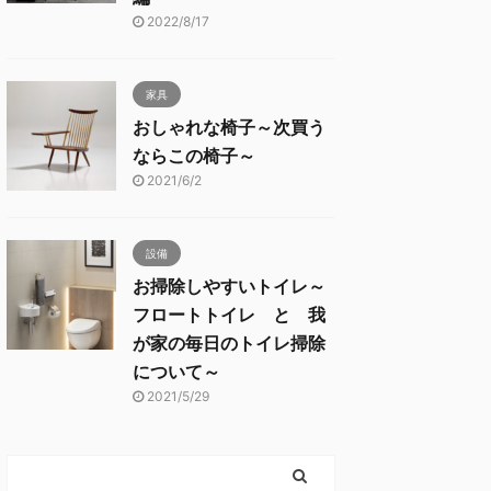
2022/8/17
家具
おしゃれな椅子～次買う
ならこの椅子～
2021/6/2
設備
お掃除しやすいトイレ～
フロートトイレ と 我
が家の毎日のトイレ掃除
について～
2021/5/29