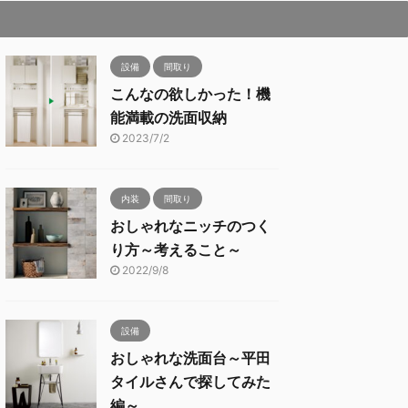
設備
間取り
こんなの欲しかった！機
能満載の洗面収納
2023/7/2
内装
間取り
おしゃれなニッチのつく
り方～考えること～
2022/9/8
設備
おしゃれな洗面台～平田
タイルさんで探してみた
編～